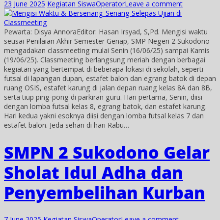
23 June 2025
Kegiatan Siswa
Operator
Leave a comment
Pewarta: Disya AnnoraEditor: Hasan Irsyad, S,Pd. Mengisi waktu
seusai Penilaian Akhir Semester Genap, SMP Negeri 2 Sukodono
mengadakan classmeeting mulai Senin (16/06/25) sampai Kamis
(19/06/25). Classmeeting berlangsung meriah dengan berbagai
kegiatan yang bertempat di beberapa lokasi di sekolah, seperti
futsal di lapangan dupan, estafet balon dan egrang batok di depan
ruang OSIS, estafet karung di jalan depan ruang kelas 8A dan 8B,
serta tiup ping-pong di parkiran guru. Hari pertama, Senin, diisi
dengan lomba futsal kelas 8, egrang batok, dan estafet karung.
Hari kedua yakni esoknya diisi dengan lomba futsal kelas 7 dan
estafet balon. Jeda sehari di hari Rabu…
SMPN 2 Sukodono Gelar
Sholat Idul Adha dan
Penyembelihan Kurban
7 June 2025
Kegiatan Siswa
Operator
Leave a comment