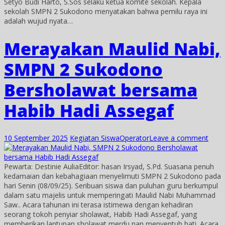
Setyo Budi Harto, S.Sos selaku ketua komite sekolah. Kepala
sekolah SMPN 2 Sukodono menyatakan bahwa pemilu raya ini
adalah wujud nyata…
Merayakan Maulid Nabi,
SMPN 2 Sukodono
Bersholawat bersama
Habib Hadi Assegaf
10 September 2025
Kegiatan Siswa
Operator
Leave a comment
Pewarta: Destinie AuliaEditor: hasan Irsyad, S.Pd. Suasana penuh
kedamaian dan kebahagiaan menyelimuti SMPN 2 Sukodono pada
hari Senin (08/09/25). Seribuan siswa dan puluhan guru berkumpul
dalam satu majelis untuk memperingati Maulid Nabi Muhammad
Saw.. Acara tahunan ini terasa istimewa dengan kehadiran
seorang tokoh penyiar sholawat, Habib Hadi Assegaf, yang
memberikan lantunan sholawat merdu nan menyentuh hati. Acara