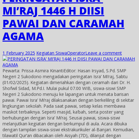
MI’RAJ 1446 H DIISI
PAWAI DAN CARAMAH
AGAMA
1 February 2025
Kegiatan Siswa
Operator
Leave a comment
Pewarta: Prissa Asmira KinantiEditor: Hasan Irsyad, S.Pd. SMP
Negeri 2 Sukodono mengadakan peringatan Isra’ Mi’raj, Sabtu
(01/02/2025). Kegiatan dimeriahkan dengan ceramah dari Dr. H.
Shofwil Sidad, M.Pd.I. Mulai pukul 07.00 WIB, siswa-siswi SMP
Negeri 2 Sukodono menuju ke lapangan untuk menata barisan
pawai. Pawai Isra’ Mi’raj dilaksanakan dengan berkeliling di sekitar
lingkungan sekolah. Pada saat pawai, setiap kelas membawa
maskot terbaiknya. Seperti masjid, ka’bah, serta poster yang
berhubungan dengan Isra’ Mi’raj. Seusai pawai, siswa-siswi
melanjutkan kegiatan dengan berkumpul di aula. Acara dibuka
dengan tampilan siswa-siswi ekstrakurikuler al-Banjari. Kemudian,
tilawatil Qur’an dibacakan oleh Aisyah (7D), dilanjut dengan