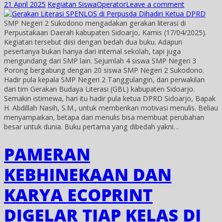
21 April 2025
Kegiatan Siswa
Operator
Leave a comment
SMP Negeri 2 Sukodono mengadakan gerakan literasi di
Perpustakaan Daerah kabupaten Sidoarjo, Kamis (17/04/2025).
Kegiatan tersebut diisi dengan bedah dua buku. Adapun
pesertanya bukan hanya dari internal sekolah, tapi juga
mengundang dari SMP lain. Sejumlah 4 siswa SMP Negeri 3
Porong bergabung dengan 20 siswa SMP Negeri 2 Sukodono.
Hadir pula kepala SMP Negeri 2 Tanggulangin, dan perwakilan
dari tim Gerakan Budaya Literasi (GBL) kabupaten Sidoarjo.
Semakin istimewa, hari itu hadir pula ketua DPRD Sidoarjo, Bapak
H. Abdillah Nasih, S.M., untuk memberikan motivasi menulis. Beliau
menyampaikan, betapa dari menulis bisa membuat perubahan
besar untuk dunia. Buku pertama yang dibedah yakni…
PAMERAN
KEBHINEKAAN DAN
KARYA ECOPRINT
DIGELAR TIAP KELAS DI