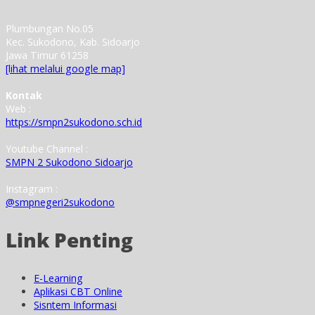
Plumbungan No.05
Kec. Sukodono, Kab. Sidoarjo
Jawa Timur 61258
[lihat melalui google map]
Kontak
Web :
https://smpn2sukodono.sch.id
Youtube Channel :
SMPN 2 Sukodono Sidoarjo
Instagram :
@smpnegeri2sukodono
Link Penting
E-Learning
Aplikasi CBT Online
Sisntem Informasi