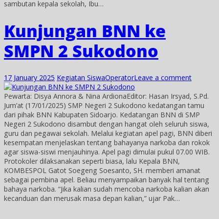
sambutan kepala sekolah, Ibu…
Kunjungan BNN ke
SMPN 2 Sukodono
17 January 2025
Kegiatan Siswa
Operator
Leave a comment
Pewarta: Disya Annora & Nina ArdionaEditor: Hasan Irsyad, S.Pd.
Jum’at (17/01/2025) SMP Negeri 2 Sukodono kedatangan tamu
dari pihak BNN Kabupaten Sidoarjo. Kedatangan BNN di SMP
Negeri 2 Sukodono disambut dengan hangat oleh seluruh siswa,
guru dan pegawai sekolah. Melalui kegiatan apel pagi, BNN diberi
kesempatan menjelaskan tentang bahayanya narkoba dan rokok
agar siswa-siswi menjauhinya. Apel pagi dimulai pukul 07.00 WIB.
Protokoler dilaksanakan seperti biasa, lalu Kepala BNN,
KOMBESPOL Gatot Soegeng Soesanto, SH. memberi amanat
sebagai pembina apel. Beliau menyampaikan banyak hal tentang
bahaya narkoba. “Jika kalian sudah mencoba narkoba kalian akan
kecanduan dan merusak masa depan kalian,” ujar Pak…