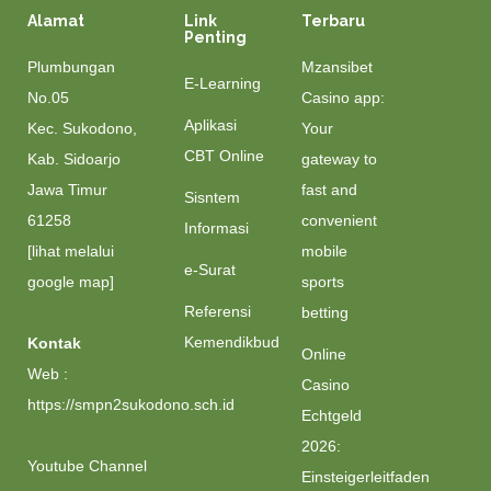
Alamat
Link
Terbaru
Penting
Plumbungan
Mzansibet
E-Learning
No.05
Casino app:
Aplikasi
Kec. Sukodono,
Your
CBT Online
Kab. Sidoarjo
gateway to
Jawa Timur
fast and
Sisntem
61258
convenient
Informasi
[lihat melalui
mobile
e-Surat
google map]
sports
Referensi
betting
Kemendikbud
Kontak
Online
Web :
Casino
https://smpn2sukodono.sch.id
Echtgeld
2026:
Youtube Channel
Einsteigerleitfaden