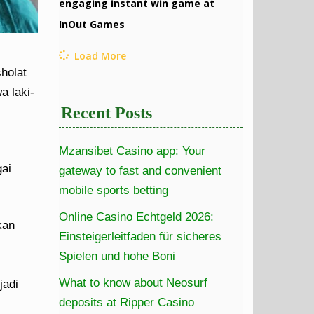
engaging instant win game at
InOut Games
Load More
holat
a laki-
Recent Posts
Mzansibet Casino app: Your
gai
gateway to fast and convenient
mobile sports betting
Online Casino Echtgeld 2026:
kan
Einsteigerleitfaden für sicheres
Spielen und hohe Boni
What to know about Neosurf
jadi
deposits at Ripper Casino