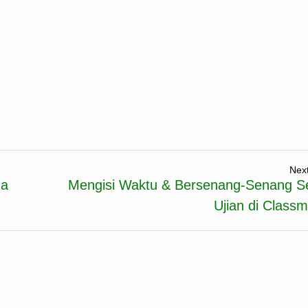
Next
da
Mengisi Waktu & Bersenang-Senang S
Ujian di Classm