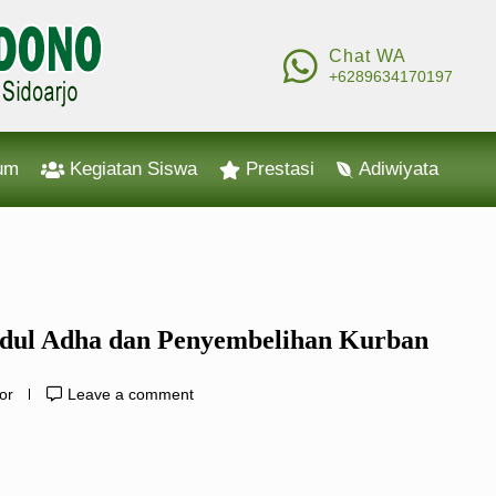
Chat WA
+6289634170197
um
Kegiatan Siswa
Prestasi
Adiwiyata
Idul Adha dan Penyembelihan Kurban
or
Leave a comment