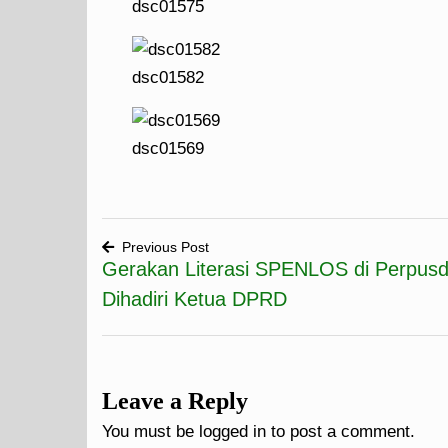
dsc01575
dsc01582
dsc01569
Previous Post
Gerakan Literasi SPENLOS di Perpus
Post
Dihadiri Ketua DPRD
navigation
Leave a Reply
You must be
logged in
to post a comment.