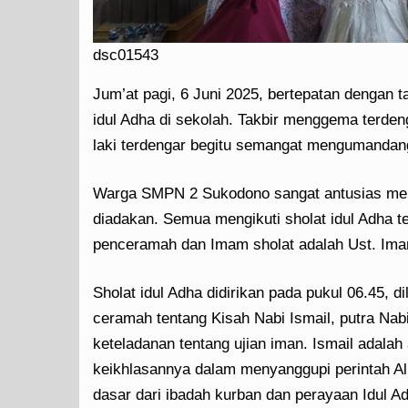
dsc01543
Jum’at pagi, 6 Juni 2025, bertepatan dengan 
idul Adha di sekolah. Takbir menggema terdeng
laki terdengar begitu semangat mengumanda
Warga SMPN 2 Sukodono sangat antusias men
diadakan. Semua mengikuti sholat idul Adha t
penceramah dan Imam sholat adalah Ust. Imam S
Sholat idul Adha didirikan pada pukul 06.45, 
ceramah tentang Kisah Nabi Ismail, putra Nab
keteladanan tentang ujian iman. Ismail adalah
keikhlasannya dalam menyanggupi perintah All
dasar dari ibadah kurban dan perayaan Idul A