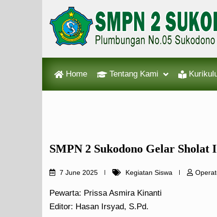
Skip
to
content
Home
Tentang Kami
Kurikul
SMPN 2 Sukodono Gelar Sholat 
7 June 2025
Kegiatan Siswa
Operat
Pewarta: Prissa Asmira Kinanti
Editor: Hasan Irsyad, S.Pd.