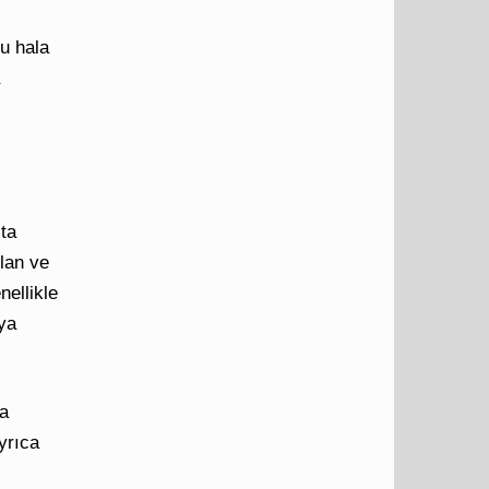
u hala
sta
olan ve
nellikle
aya
na
ayrıca