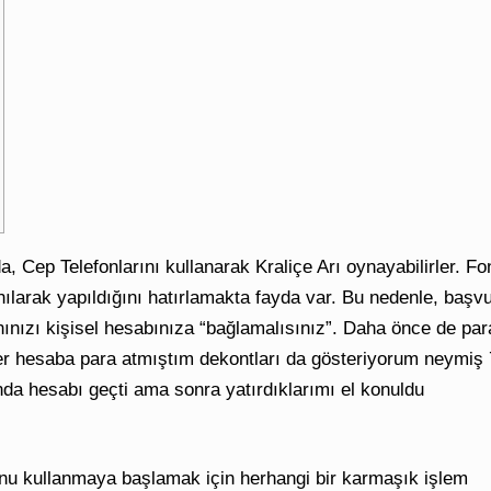
, Cep Telefonlarını kullanarak Kraliçe Arı oynayabilirler. Fo
ılarak yapıldığını hatırlamakta fayda var. Bu nedenle, başv
nızı kişisel hesabınıza “bağlamalısınız”. Daha önce de par
ler hesaba para atmıştım dekontları da gösteriyorum neymiş 
nda hesabı geçti ama sonra yatırdıklarımı el konuldu
unu kullanmaya başlamak için herhangi bir karmaşık işlem