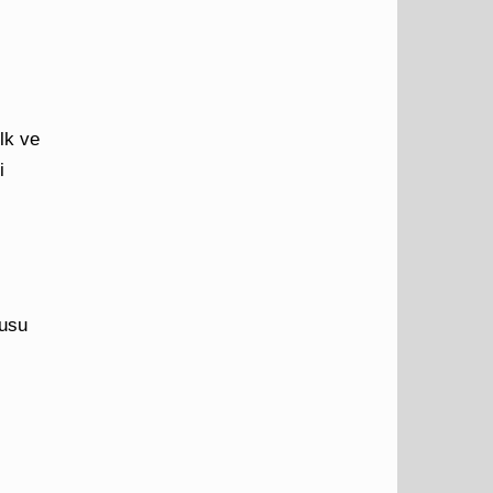
lk ve
i
nusu