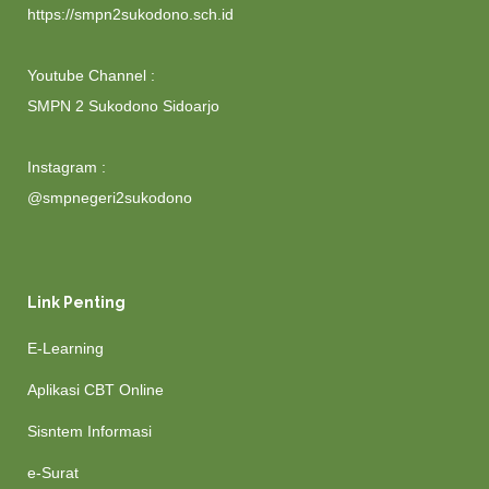
https://smpn2sukodono.sch.id
Youtube Channel :
SMPN 2 Sukodono Sidoarjo
Instagram :
@smpnegeri2sukodono
Link Penting
E-Learning
Aplikasi CBT Online
Sisntem Informasi
e-Surat