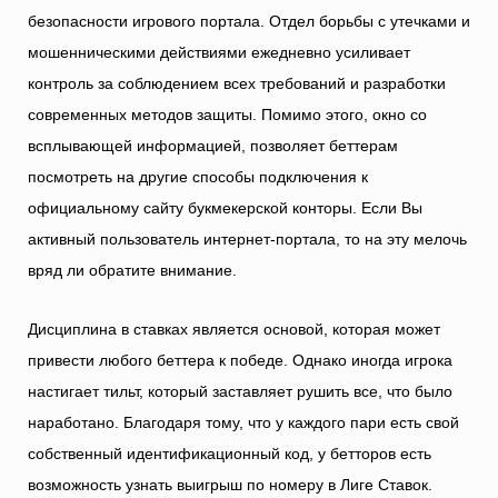
безопасности игрового портала. Отдел борьбы с утечками и
мошенническими действиями ежедневно усиливает
контроль за соблюдением всех требований и разработки
современных методов защиты. Помимо этого, окно со
всплывающей информацией, позволяет беттерам
посмотреть на другие способы подключения к
официальному сайту букмекерской конторы. Если Вы
активный пользователь интернет-портала, то на эту мелочь
вряд ли обратите внимание.
Дисциплина в ставках является основой, которая может
привести любого беттера к победе. Однако иногда игрока
настигает тильт, который заставляет рушить все, что было
наработано. Благодаря тому, что у каждого пари есть свой
собственный идентификационный код, у бетторов есть
возможность узнать выигрыш по номеру в Лиге Ставок.