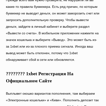
Прежде всего вам нужно проверить, не нарушили ли вы
какие-то правила букмекера. Есть ряд причин, по которым
букмекер не выводит деньги, он может заморозить счет или
запросить дополнительную проверку. Чтобы вывести
деньги, зайдите в личный кабинет и выберите раздел
«Вывести со счета». В мобильном приложении нажмите на
значок кошелька и выберите «Вывод». Это может быть из-
за 1xbet или из-за плохого приема сигнала. Иногда ваш
вывод может быть отклонен, потому что 1xbet
обнаруживает сбой в сети или обновляется.
????‍???? 1xbet Регистрация На
Официальном Сайте
Выплывет окошко вариантов пополнения, там выбираем
«Электронные кошельки» и «Киви». Пополнить депозит так