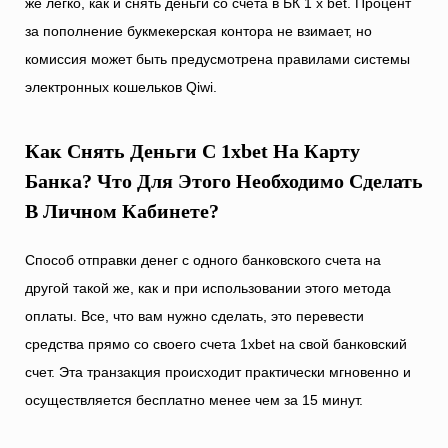
же легко, как и снять деньги со счета в БК 1 x bet. Процент
за пополнение букмекерская контора не взимает, но
комиссия может быть предусмотрена правилами системы
электронных кошельков Qiwi.
Как Снять Деньги С 1xbet На Карту
Банка? Что Для Этого Необходимо Сделать
В Личном Кабинете?
Способ отправки денег с одного банковского счета на
другой такой же, как и при использовании этого метода
оплаты. Все, что вам нужно сделать, это перевести
средства прямо со своего счета 1xbet на свой банковский
счет. Эта транзакция происходит практически мгновенно и
осуществляется бесплатно менее чем за 15 минут.