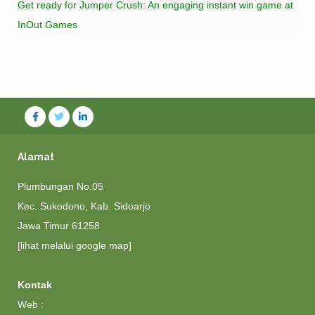
Get ready for Jumper Crush: An engaging instant win game at
InOut Games
Alamat
Plumbungan No.05
Kec. Sukodono, Kab. Sidoarjo
Jawa Timur 61258
[lihat melalui google map]
Kontak
Web :