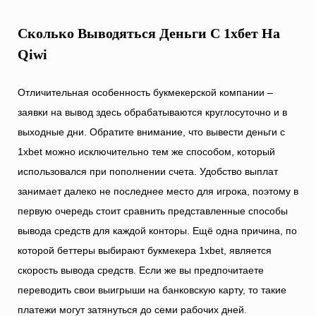
Сколько Выводяться Деньги С 1xбет На
Qiwi
Отличительная особенность букмекерской компании –
заявки на вывод здесь обрабатываются круглосуточно и в
выходные дни. Обратите внимание, что вывести деньги с
1xbet можно исключительно тем же способом, который
использовался при пополнении счета. Удобство выплат
занимает далеко не последнее место для игрока, поэтому в
первую очередь стоит сравнить представленные способы
вывода средств для каждой конторы. Ещё одна причина, по
которой беттеры выбирают букмекера 1xbet, является
скорость вывода средств. Если же вы предпочитаете
переводить свои выигрыши на банковскую карту, то такие
платежи могут затянуться до семи рабочих дней.