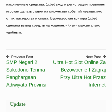
накопленные средства. 1xbet вход и регистрация позволяет
игрокам делать ставки на множество событий независимо
от их мастерства и опыта. Букмекерская контора 1xbet
сделала вывод средств на кошелек «Киви» максимально
удобным.
Previous Post
Next Post
SMP Negeri 2
Ultra Hot Slot Online Za
Post
Sukodono Terima
Bezowocnie I Zagraj
navigation
Penghargaan
Przy Ultra Hot Przez
Adiwiyata Provinsi
Internet
Update