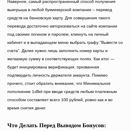
Наверное, самый распространенный способ получения
выигрыша в любой букмекерской компании – перевод
средств на банковскую карту. Для совершения такого
перевода достаточно авторизоваться на сайте компании
под своими логином и паролем, кликнуть на личный
кабинет и в выпадающем меню выбрать графу “Вывести со
счета”. Далее нужно лишь заполнить номер карты и
желаемую сумму в соответствующих полях. Как итог —
будет инициирована верификация, призванная
подтвердить личность держателя аккаунта. Помимо
прочего, стоит обратить внимание, что Минимальное
пополнение 1xBet при вводе средств любым платежным
способом составляет всего 100 рублей, ровно как и во
время снятия денег.
Что Делать Перед Выводом Бонусов: