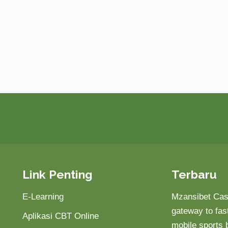
Link Penting
Terbaru
E-Learning
Mzansibet Cas
gateway to fas
Aplikasi CBT Online
mobile sports b