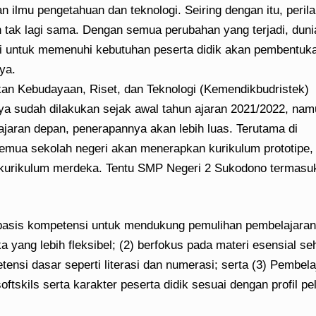
lmu pengetahuan dan teknologi. Seiring dengan itu, peril
 tak lagi sama. Dengan semua perubahan yang terjadi, duni
si untuk memenuhi kebutuhan peserta didik akan pembentuk
ya.
kan Kebudayaan, Riset, dan Teknologi (Kemendikbudristek)
ya sudah dilakukan sejak awal tahun ajaran 2021/2022, na
jaran depan, penerapannya akan lebih luas. Terutama di
emua sekolah negeri akan menerapkan kurikulum prototipe,
 kurikulum merdeka. Tentu SMP Negeri 2 Sukodono termasuk
asis kompetensi untuk mendukung pemulihan pembelajaran
ka yang lebih fleksibel; (2) berfokus pada materi esensial se
si dasar seperti literasi dan numerasi; serta (3) Pembela
skils serta karakter peserta didik sesuai dengan profil pel