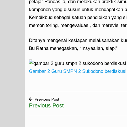
pelajar Pancasila, dan melakukan praktik simu
komponen yang disusun untuk mendapatkan pe
Kemdikbud sebagai satuan pendidikan yang si
memonitoring, mengevaluasi, dan merevisi te
Ditanya mengenai kesiapan melaksanakan kur
Bu Ratna menegaskan, “Insyaallah, siap!”
Gambar 2 Guru SMPN 2 Sukodono berdiskusi d
Previous Post
Previous Post
Post
navigation