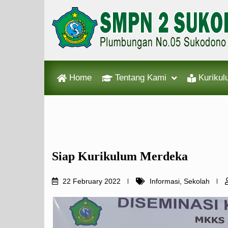
Skip
to
content
Home
Tentang Kami
Kurikul
Siap Kurikulum Merdeka
22 February 2022
Informasi
,
Sekolah