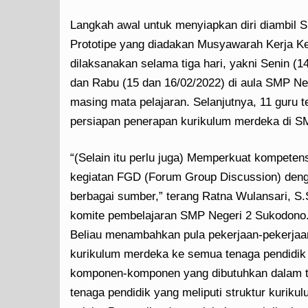
Langkah awal untuk menyiapkan diri diambil
Prototipe yang diadakan Musyawarah Kerja Ke
dilaksanakan selama tiga hari, yakni Senin (1
dan Rabu (15 dan 16/02/2022) di aula SMP Neg
masing mata pelajaran. Selanjutnya, 11 guru 
persiapan penerapan kurikulum merdeka di S
“(Selain itu perlu juga) Memperkuat kompete
kegiatan FGD (Forum Group Discussion) dengan
berbagai sumber,” terang Ratna Wulansari, S
komite pembelajaran SMP Negeri 2 Sukodono
Beliau menambahkan pula pekerjaan-pekerjaan
kurikulum merdeka ke semua tenaga pendidik 
komponen-komponen yang dibutuhkan dalam te
tenaga pendidik yang meliputi struktur kurikul