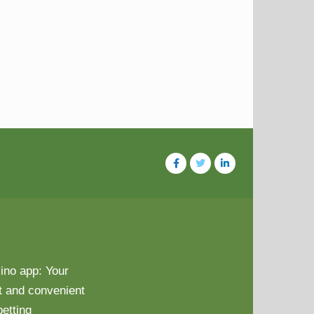
ino app: Your
t and convenient
etting