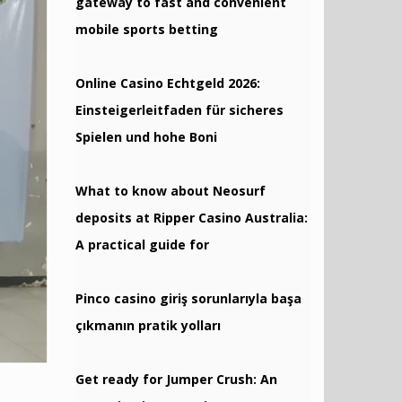
gateway to fast and convenient
mobile sports betting
Online Casino Echtgeld 2026:
Einsteigerleitfaden für sicheres
Spielen und hohe Boni
What to know about Neosurf
deposits at Ripper Casino Australia:
A practical guide for
Pinco casino giriş sorunlarıyla başa
çıkmanın pratik yolları
Get ready for Jumper Crush: An