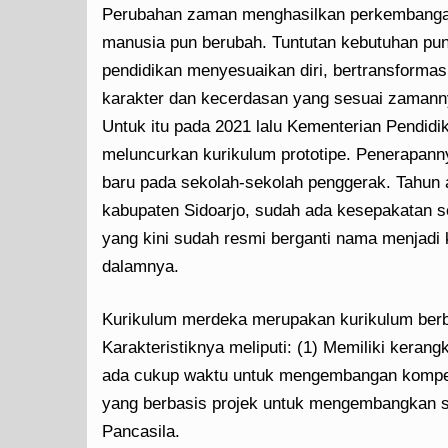
Perubahan zaman menghasilkan perkembangan i
manusia pun berubah. Tuntutan kebutuhan pun
pendidikan menyesuaikan diri, bertransforma
karakter dan kecerdasan yang sesuai zamann
Untuk itu pada 2021 lalu Kementerian Pendidi
meluncurkan kurikulum prototipe. Penerapann
baru pada sekolah-sekolah penggerak. Tahun a
kabupaten Sidoarjo, sudah ada kesepakatan s
yang kini sudah resmi berganti nama menjadi
dalamnya.
Kurikulum merdeka merupakan kurikulum berb
Karakteristiknya meliputi: (1) Memiliki kerang
ada cukup waktu untuk mengembangan kompeten
yang berbasis projek untuk mengembangkan soft
Pancasila.