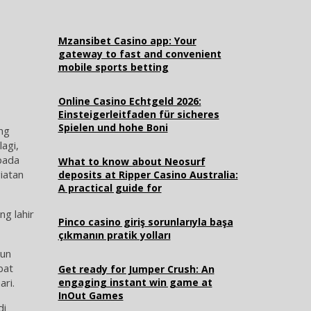
Mzansibet Casino app: Your
gateway to fast and convenient
mobile sports betting
Online Casino Echtgeld 2026:
Einsteigerleitfaden für sicheres
Spielen und hohe Boni
ng
agi,
 pada
What to know about Neosurf
iatan
deposits at Ripper Casino Australia:
A practical guide for
g lahir
Pinco casino giriş sorunlarıyla başa
çıkmanın pratik yolları
gun
bat
Get ready for Jumper Crush: An
ri.
engaging instant win game at
InOut Games
di