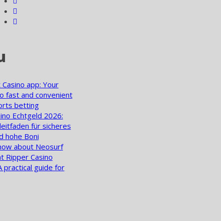
u
 Casino app: Your
o fast and convenient
rts betting
ino Echtgeld 2026:
leitfaden für sicheres
d hohe Boni
now about Neosurf
t Ripper Casino
A practical guide for