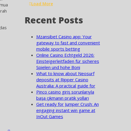
Load More
emua
arah
Recent Posts
rdas
Mzansibet Casino app: Your
gateway to fast and convenient
mobile sports betting
Online Casino Echtgeld 2026:
Einsteigerleitfaden für sicheres
Spielen und hohe Boni
What to know about Neosurf
deposits at Ripper Casino
Australia: A practical guide for
Pinco casino giriş sorunlarıyla
başa çıkmanın pratik yolları
Get ready for Jumper Crush: An
engaging instant win game at
InOut Games