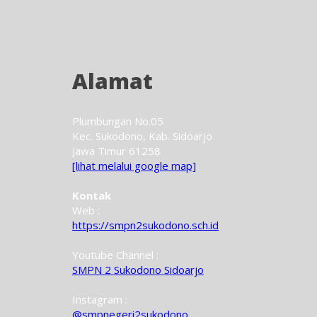
Alamat
Plumbungan No.05
Kec. Sukodono, Kab. Sidoarjo
Jawa Timur 61258
[lihat melalui google map]
Kontak
Web :
https://smpn2sukodono.sch.id
Youtube Channel :
SMPN 2 Sukodono Sidoarjo
Instagram :
@smpnegeri2sukodono