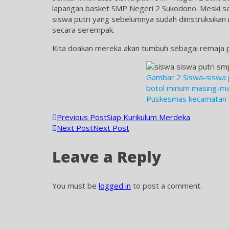
lapangan basket SMP Negeri 2 Sukodono. Meski s
siswa putri yang sebelumnya sudah diinstruksik
secara serempak.
Kita doakan mereka akan tumbuh sebagai remaja p
Gambar 2 Siswa-siswa
botol minum masing-ma
Puskesmas kecamatan
Post
Previous Post
Siap Kurikulum Merdeka
Next Post
Next Post
navigation
Leave a Reply
You must be
logged in
to post a comment.