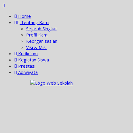
Skip
to
Home
content
Tentang Kami
Sejarah Singkat
Profil Kami
Keorganisasian
Visi & Misi
Kurikulum
Kegiatan Siswa
Prestasi
Adiwiyata