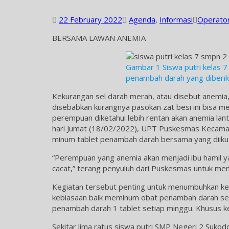
22 February 2022
Agenda
,
Informasi
Operato
BERSAMA LAWAN ANEMIA
Gambar 1 Siswa putri kelas
penambah darah yang diberik
Kekurangan sel darah merah, atau disebut anemia,
disebabkan kurangnya pasokan zat besi ini bisa me
perempuan diketahui lebih rentan akan anemia lanta
hari Jumat (18/02/2022), UPT Puskesmas Kecam
minum tablet penambah darah bersama yang diikuti
“Perempuan yang anemia akan menjadi ibu hamil ya
cacat,” terang penyuluh dari Puskesmas untuk me
Kegiatan tersebut penting untuk menumbuhkan ke
kebiasaan baik meminum obat penambah darah sedar
penambah darah 1 tablet setiap minggu. Khusus ket
Sekitar lima ratus siswa putri SMP Negeri 2 Sukod