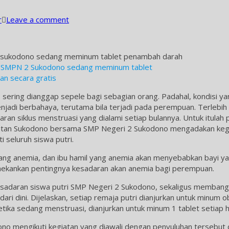
r
Leave a comment
 7 SMPN 2 Sukodono sedang meminum tablet
an secara gratis
 sering dianggap sepele bagi sebagian orang. Padahal, kondisi ya
njadi berbahaya, terutama bila terjadi pada perempuan. Terlebih l
ran siklus menstruasi yang dialami setiap bulannya. Untuk itulah
atan Sukodono bersama SMP Negeri 2 Sukodono mengadakan keg
 seluruh siswa putri.
ng anemia, dan ibu hamil yang anemia akan menyebabkan bayi yan
nekankan pentingnya kesadaran akan anemia bagi perempuan.
sadaran siswa putri SMP Negeri 2 Sukodono, sekaligus memban
i dini. Dijelaskan, setiap remaja putri dianjurkan untuk minum o
ika sedang menstruasi, dianjurkan untuk minum 1 tablet setiap ha
ono mengikuti kegiatan yang diawali dengan penyuluhan tersebut 