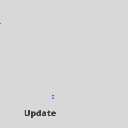
8
a
Update