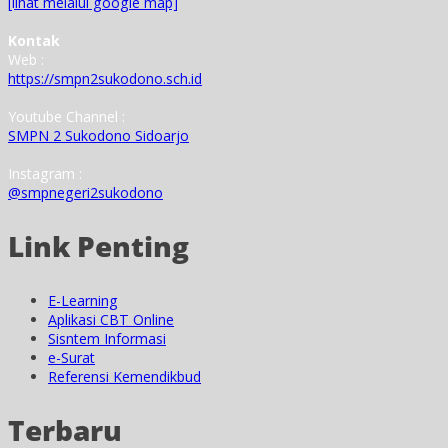
[lihat melalui google map]
Kontak
Web :
https://smpn2sukodono.sch.id
Youtube Channel :
SMPN 2 Sukodono Sidoarjo
Instagram :
@smpnegeri2sukodono
Link Penting
E-Learning
Aplikasi CBT Online
Sisntem Informasi
e-Surat
Referensi Kemendikbud
Terbaru