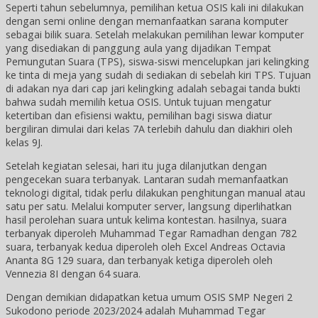
Seperti tahun sebelumnya, pemilihan ketua OSIS kali ini dilakukan
dengan semi online dengan memanfaatkan sarana komputer
sebagai bilik suara. Setelah melakukan pemilihan lewar komputer
yang disediakan di panggung aula yang dijadikan Tempat
Pemungutan Suara (TPS), siswa-siswi mencelupkan jari kelingking
ke tinta di meja yang sudah di sediakan di sebelah kiri TPS. Tujuan
di adakan nya dari cap jari kelingking adalah sebagai tanda bukti
bahwa sudah memilih ketua OSIS. Untuk tujuan mengatur
ketertiban dan efisiensi waktu, pemilihan bagi siswa diatur
bergiliran dimulai dari kelas 7A terlebih dahulu dan diakhiri oleh
kelas 9J.
Setelah kegiatan selesai, hari itu juga dilanjutkan dengan
pengecekan suara terbanyak. Lantaran sudah memanfaatkan
teknologi digital, tidak perlu dilakukan penghitungan manual atau
satu per satu. Melalui komputer server, langsung diperlihatkan
hasil perolehan suara untuk kelima kontestan. hasilnya, suara
terbanyak diperoleh Muhammad Tegar Ramadhan dengan 782
suara, terbanyak kedua diperoleh oleh Excel Andreas Octavia
Ananta 8G 129 suara, dan terbanyak ketiga diperoleh oleh
Vennezia 8I dengan 64 suara.
Dengan demikian didapatkan ketua umum OSIS SMP Negeri 2
Sukodono periode 2023/2024 adalah Muhammad Tegar