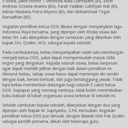
5 siswa, yakni nomor 1 Vennezia Aulia Damayanti (8I), Excel
Andreas Octavia Ananta (8G). Farah Fadillah Luthfiyah Kiat (8I),
Adrian Maulana Putra Wiyono (8I), dan Muhammad Tegar
Ramadhan (8E)
Kegiatan pemilihan ketua OSIS dibuka dengan menyanyikan lagu
Indonesia Raya bersama, yang dipimpin oleh Kholiq siswa dari
kelas 9H. Lalu dilanjutkan dengan sambutan yang diberikan oleh
bapak Drs. Qodim, M.Si. sebagai kepala sekolah.
Pada sambutannya, beliau menyampaikan salah satu keuntungan
menjadi ketua OSIS, yakni dapat mempermudah masuk SMA
negeri yang diinginkan. Kepada seluruh siswa, beliau berpesan
agar dapat memilih pilihan dengan baik dalam pemilihan ini.
Menurut beliau, setiap siswa harus dapat memimpin diri sendiri
dengan baik, berani berbuat, dan juga bertanggung jawab. Tidak
lupa beliau memberikan dukungan bagi seluruh 5 calon ketua
OSIS. Siapapun yang menang nantinya, tidak boleh menimbulkan
kubu-kubuan di tubuh organisasi siswa terbesar di sekolah ini.
Setelah sambutan kepala sekolah, dilanjutkan dengan doa yang
dipimpin oleh Bapak M. Supriyanto, S.Pd. Kemudian, kegiatan
pemilihan ketua OSIS pun dimuali, dengan diawali oleh Pak Qodim
sebagai pemilih pertama, diikuti oleh beberapa guru.