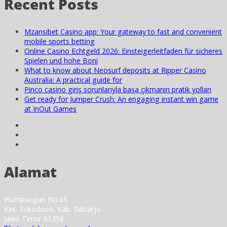
Recent Posts
Mzansibet Casino app: Your gateway to fast and convenient
mobile sports betting
Online Casino Echtgeld 2026: Einsteigerleitfaden für sicheres
Spielen und hohe Boni
What to know about Neosurf deposits at Ripper Casino
Australia: A practical guide for
Pinco casino giriş sorunlarıyla başa çıkmanın pratik yolları
Get ready for Jumper Crush: An engaging instant win game
at InOut Games
Alamat
Plumbungan No.05
Kec. Sukodono, Kab. Sidoarjo
Jawa Timur 61258