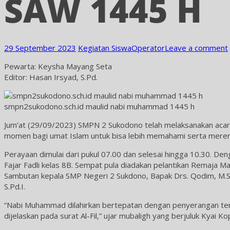
SAW 1445 H
29 September 2023
Kegiatan Siswa
Operator
Leave a comment
Pewarta: Keysha Mayang Seta
Editor: Hasan Irsyad, S.Pd.
smpn2sukodono.sch.id maulid nabi muhammad 1445 h
Jum’at (29/09/2023) SMPN 2 Sukodono telah melaksanakan acara
momen bagi umat Islam untuk bisa lebih memahami serta merenu
Perayaan dimulai dari pukul 07.00 dan selesai hingga 10.30. Den
Fajar Fadli kelas 8B. Sempat pula diadakan pelantikan Remaja 
Sambutan kepala SMP Negeri 2 Sukdono, Bapak Drs. Qodim, M.Si
S.Pd.I.
“Nabi Muhammad dilahirkan bertepatan dengan penyerangan tent
dijelaskan pada surat Al-Fil,” ujar mubaligh yang berjuluk Kyai K