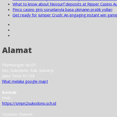
What to know about Neosurf deposits at Ripper Casino Aust
Pinco casino giriş sorunlarıyla başa çıkmanın pratik yolları
Get ready for Jumper Crush: An engaging instant win gam
Alamat
Plumbungan No.05
Kec. Sukodono, Kab. Sidoarjo
Jawa Timur 61258
[lihat melalui google map]
Kontak
Web :
https://smpn2sukodono.sch.id
Youtube Channel :