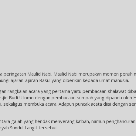
 peringatan Maulid Nabi. Maulid Nabi merupakan momen penuh mak
ngi ajaran-ajaran Rasul yang diberikan kepada umat manusia.
gan rangkaian acara yang pertama yaitu pembacaan shalawat diba’ 
Masjid Budi Utomo dengan pembacaan sumpah yang dipandu oleh H.
. sekaligus membuka acara. Adapun puncak acata diisi dengan se
ara gajah yang hendak menyerang ka’bah, namun penghancuran it
opyah Sundul Langit tersebut.