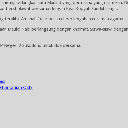
elahiran, sedangkan kata Maulud yang bermakna yang dilahirkan. D
ikut bersholawat bersama dengan Kyai Kopyah Sundul Langit.
yang terakhir Amanah.” ujar beliau di pertengahan ceramah agama.
ayaan Maulid Nabi berlangsung dengan khidmat. Siswa-siswi deng
MP Negeri 2 Sukodono untuk doa bersama.
asi
 Ketua Umum OSIS