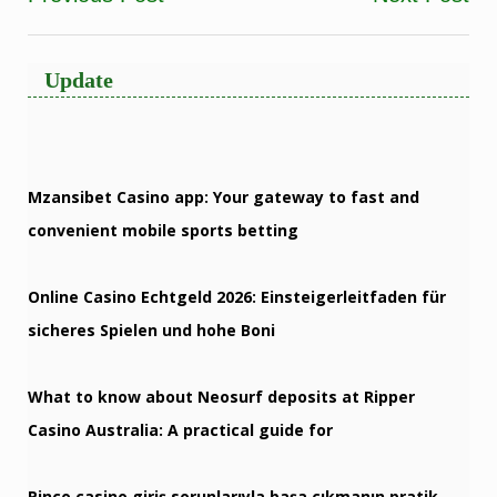
Post
navigation
Update
Mzansibet Casino app: Your gateway to fast and
convenient mobile sports betting
Online Casino Echtgeld 2026: Einsteigerleitfaden für
sicheres Spielen und hohe Boni
What to know about Neosurf deposits at Ripper
Casino Australia: A practical guide for
Pinco casino giriş sorunlarıyla başa çıkmanın pratik