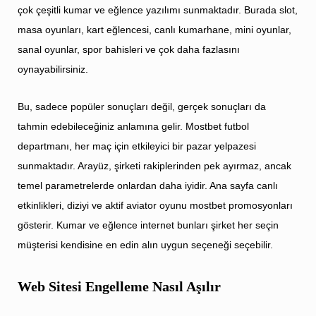
çok çeşitli kumar ve eğlence yazılımı sunmaktadır. Burada slot,
masa oyunları, kart eğlencesi, canlı kumarhane, mini oyunlar,
sanal oyunlar, spor bahisleri ve çok daha fazlasını
oynayabilirsiniz.
Bu, sadece popüler sonuçları değil, gerçek sonuçları da
tahmin edebileceğiniz anlamına gelir. Mostbet futbol
departmanı, her maç için etkileyici bir pazar yelpazesi
sunmaktadır. Arayüz, şirketi rakiplerinden pek ayırmaz, ancak
temel parametrelerde onlardan daha iyidir. Ana sayfa canlı
etkinlikleri, diziyi ve aktif aviator oyunu mostbet promosyonları
gösterir. Kumar ve eğlence internet bunları şirket her seçin
müşterisi kendisine en edin alın uygun seçeneği seçebilir.
Web Sitesi Engelleme Nasıl Aşılır