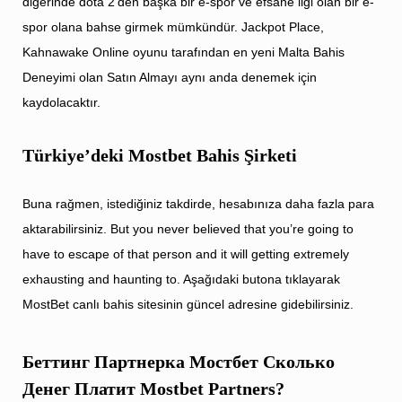
diğerinde dota 2’den başka bir e-spor ve efsane ligi olan bir e-
spor olana bahse girmek mümkündür. Jackpot Place,
Kahnawake Online oyunu tarafından en yeni Malta Bahis
Deneyimi olan Satın Almayı aynı anda denemek için
kaydolacaktır.
Türkiye’deki Mostbet Bahis Şirketi
Buna rağmen, istediğiniz takdirde, hesabınıza daha fazla para
aktarabilirsiniz. But you never believed that you’re going to
have to escape of that person and it will getting extremely
exhausting and haunting to. Aşağıdaki butona tıklayarak
MostBet canlı bahis sitesinin güncel adresine gidebilirsiniz.
Беттинг Партнерка Мостбет Сколько
Денег Платит Mostbet Partners?