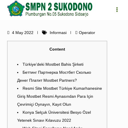
Skip
to
content
4 May 2022
Informasi
Operator
Content
Türkiye’deki Mostbet Bahis Şirketi
Беттинг Партнерка Мостбет Сколько
Денег Платит Mostbet Partners?
Resmi Site Mostbet Türkiye Kumarhanesine
Giriş Mostbet Resmi Aynasından Para Için
Çevrimiçi Oynayın, Kayıt Olun
Konya Selçuk Üniversitesi Besyo Özel
Yetenek Sınavı Kılavuzu 2022