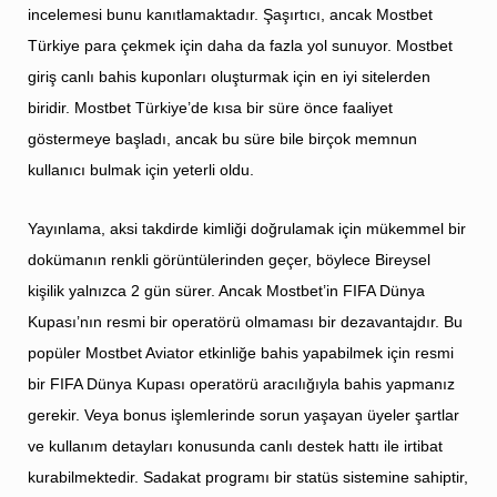
incelemesi bunu kanıtlamaktadır. Şaşırtıcı, ancak Mostbet
Türkiye para çekmek için daha da fazla yol sunuyor. Mostbet
giriş canlı bahis kuponları oluşturmak için en iyi sitelerden
biridir. Mostbet Türkiye’de kısa bir süre önce faaliyet
göstermeye başladı, ancak bu süre bile birçok memnun
kullanıcı bulmak için yeterli oldu.
Yayınlama, aksi takdirde kimliği doğrulamak için mükemmel bir
dokümanın renkli görüntülerinden geçer, böylece Bireysel
kişilik yalnızca 2 gün sürer. Ancak Mostbet’in FIFA Dünya
Kupası’nın resmi bir operatörü olmaması bir dezavantajdır. Bu
popüler Mostbet Aviator etkinliğe bahis yapabilmek için resmi
bir FIFA Dünya Kupası operatörü aracılığıyla bahis yapmanız
gerekir. Veya bonus işlemlerinde sorun yaşayan üyeler şartlar
ve kullanım detayları konusunda canlı destek hattı ile irtibat
kurabilmektedir. Sadakat programı bir statüs sistemine sahiptir,