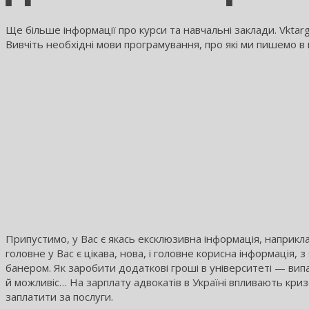
Ще більше інформації про курси та навчальні заклади. Vktarg
Вивчіть необхідні мови програмування, про які ми пишемо в 
Припустимо, у Вас є якась ексклюзивна інформація, наприкла
головне у Вас є цікава, нова, і головне корисна інформація
банером. Як заробити додаткові гроші в університеті — вип
й можливіс… На зарплату адвокатів в Україні впливають криз
заплатити за послуги.