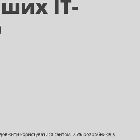
нших ІТ-
9
овжити користуватися сайтом. 25% розробників з