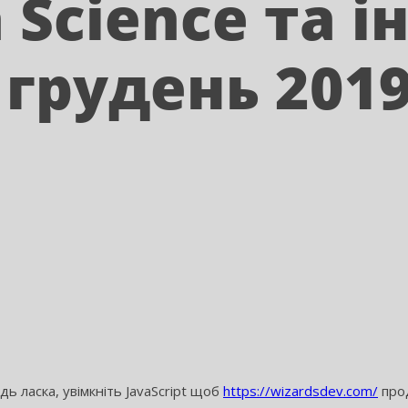
 Science та і
 грудень 201
ь ласка, увімкніть JavaScript щоб
https://wizardsdev.com/
прод