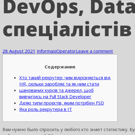
DevOps, Data
спеціалістів
28 August 2021
Informasi
Operator
Leave a comment
Содержание
Хто такий рекрутер: чим відрізняється від
HR, скільки заробляє та як ним стати
шанованих курсів та джерел, щоб
вивчитись на Full Stack Developer
Деякі типи проєктів, яким потрібен FSD
Яка роль рекрутера в IT
Вам нужно было спросить у любого кто знает статистику. Буд