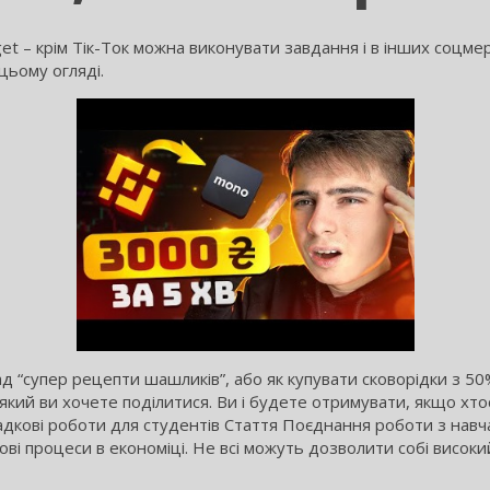
et – крім Тік-Ток можна виконувати завдання і в інших соцмер
цьому огляді.
д “супер рецепти шашликів”, або як купувати сковорідки з 50% 
, з який ви хочете поділитися. Ви і будете отримувати, якщо
адкові роботи для студентів Стаття Поєднання роботи з навч
ові процеси в економіці. Не всі можуть дозволити собі високи