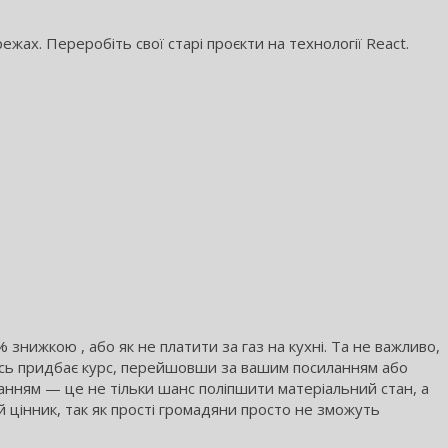
ежах. Переробіть свої старі проєкти на технології React.
знижкою , або як не платити за газ на кухні. Та не важливо,
 хтось придбає курс, перейшовши за вашим посиланням або
анням — це не тільки шанс поліпшити матеріальний стан, а
й цінник, так як прості громадяни просто не зможуть