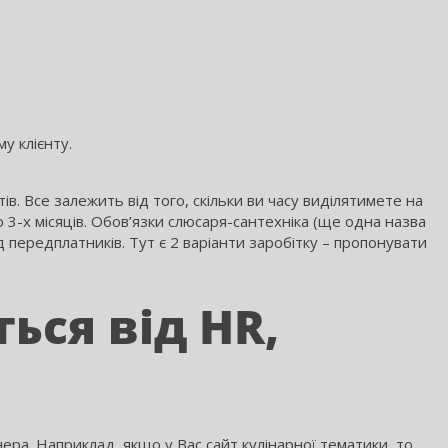
у клієнту.
ів. Все залежить від того, скільки ви часу виділятимете на
3-х місяців. Обов’язки слюсаря-сантехніка (ще одна назва
д передплатників. Тут є 2 варіанти заробітку – пропонувати
ься від HR,
ра. Наприклад, якщо у Вас сайт кулінарної тематики, то