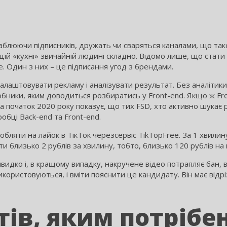
аблюючи підписників, дружать чи сваряться каналами, що також
 в цій «кухні» звичайній людині складно. Відомо лише, що ста
be. Один з них – це підписання угод з брендами.
налаштовувати рекламу і аналізувати результат. Без аналіти
бники, яким доводиться розбиратись у Front-end. Якщо ж Fr
 початок 2020 року показує, що тих FSD, хто активно шукає р
обці Back-end та Front-end.
обляти на лайок в ТікТок черезсервіс TikTopFree. За 1 хвили
 близько 2 рублів за хвилину, тобто, близько 120 рублів на 
дко і, в кращому випадку, накручене відео потрапляє бан, в 
икористовуються, і вміти пояснити це кандидату. Він має відрі
тів, яким потрібе