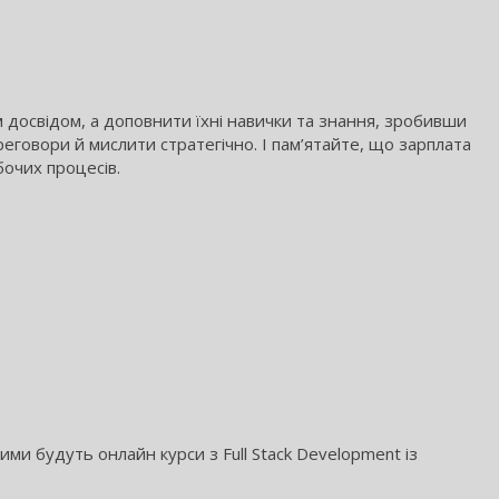
їм досвідом, а доповнити їхні навички та знання, зробивши
говори й мислити стратегічно. І пам’ятайте, що зарплата
очих процесів.
ми будуть онлайн курси з Full Stack Development із