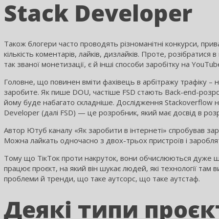
Stack Developer
Також блогери часто проводять різноманітні конкурси, прив
кількість коментарів, лайків, дизлайків. Проте, розібратися
так званої монетизації, є й інші способи заробітку на YouTu
Головне, що повинен вміти фахівець в арбітражу трафіку – 
заробите. Як пише DOU, частіше FSD стають Back-end-розро
йому буде набагато складніше. Дослідження Stackoverflow на
Developer (далі FSD) — це розробник, який має досвід в розр
Автор Ютуб каналу «Як заробити в інтернеті» спробував зар
Можна лайкать одночасно з двох-трьох пристроїв і заробляти
Тому що ТікТок проти накруток, вони обчислюються дуже шви
працює проєкт, на який він шукає людей, які технології там в
проблеми й тренди, що таке аутсорс, що таке аутстаф.
Деякі типи проєк