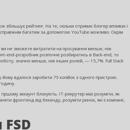
 збільшує рейтинг. На те, скільки отримає блогер впливає і
ти справжнім багатієм за допомогою YouTube можливо. Окрім
ки ви не зможете витратити на просування менше, ніж
ont-end-розробник розпочне розбиратись в Back-end, то
оботу, значно менше, ніж інших ролей, — 15,7%. Full Stack
ну йому вдалося заробити 75 копійок з одного пристрою.
годину.
гіршому аккаунт блокують. IT-рекрутер має розуміти, як
зняти фронтенд від бекенду, розуміти ринок, які є компанії,
н FSD