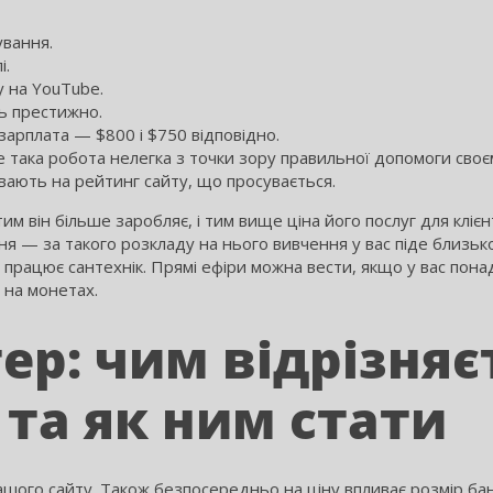
ування.
і.
у на YouTube.
ь престижно.
зарплата — $800 і $750 відповідно.
е така робота нелегка з точки зору правильної допомоги своєм
ивають на рейтинг сайту, що просувається.
м він більше заробляє, і тим вище ціна його послуг для клієнт
 — за такого розкладу на нього вивчення у вас піде близько 
е працює сантехнік. Прямі ефіри можна вести, якщо у вас пона
 на монетах.
ер: чим відрізняєт
 та як ним стати
шого сайту. Також безпосередньо на ціну впливає розмір бане