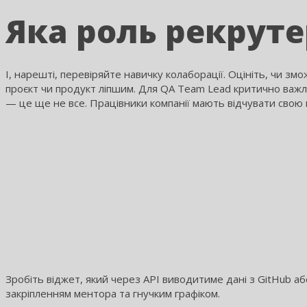
Яка роль рекрутер
І, нарешті, перевіряйте навичку колаборації. Оцініть, чи з
проєкт чи продукт ліпшим. Для QA Team Lead критично важли
— це ще не все. Працівники компанії мають відчувати свою
Зробіть віджет, який через API виводитиме дані з GitHub аб
закріпленням ментора та гнучким графіком.