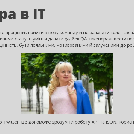
а в IT
може працівник прийти в нову команду й не зачавити колег сво
вими стануть уміння давати фідбек QA-інженерам, вести пере
 цінність, бути лояльними, мотивованими й залученими до роб
о Twitter. Це допоможе зрозуміти роботу API та JSON. Корисни