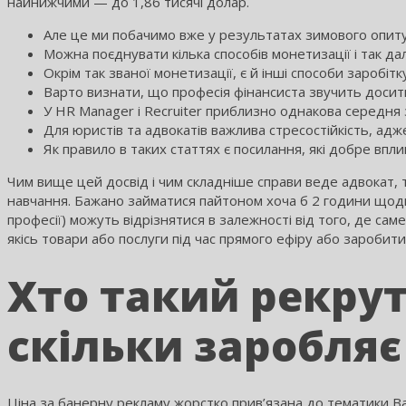
найнижчими — до 1,86 тисячі долар.
Але це ми побачимо вже у результатах зимового опит
Можна поєднувати кілька способів монетизації і так дал
Окрім так званої монетизації, є й інші способи заробітк
Варто визнати, що професія фінансиста звучить досит
У HR Manager і Recruiter приблизно однакова середня 
Для юристів та адвокатів важлива стресостійкість, адж
Як правило в таких статтях є посилання, які добре впл
Чим вище цей досвід і чим складніше справи веде адвокат, ти
навчання. Бажано займатися пайтоном хоча б 2 години щодня
професії) можуть відрізнятися в залежності від того, де сам
якісь товари або послуги під час прямого ефіру або заробити
Хто такий рекрут
скільки заробляє
Ціна за банерну рекламу жорстко прив’язана до тематики Ва