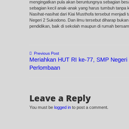
mengingatkan pula akan beruntungnya sebagian besar
sebagian kecil anak-anak yang harus tumbuh tanpa k
Nasihat-nasihat dari Kiai Musthofa tersebut menjad
Negeri 2 Sukodono. Dan ilmu tersebut diharap buka
pendidikan, baik di sekolah maupun di rumah bersam
Previous Post
Meriahkan HUT RI ke-77, SMP Negeri
Post
Perlombaan
navigation
Leave a Reply
You must be
logged in
to post a comment.