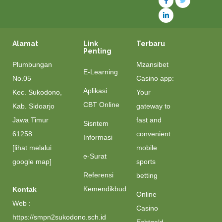
Alamat
Link
Terbaru
Penting
Plumbungan
Mzansibet
E-Learning
No.05
Casino app:
Aplikasi
Kec. Sukodono,
Your
CBT Online
Kab. Sidoarjo
gateway to
Jawa Timur
fast and
Sisntem
61258
convenient
Informasi
[lihat melalui
mobile
e-Surat
google map]
sports
Referensi
betting
Kemendikbud
Kontak
Online
Web :
Casino
https://smpn2sukodono.sch.id