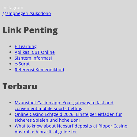
Instagram :
@smpnegeri2sukodono
Link Penting
E-Learning
Aplikasi CBT Online
Sisntem Informasi
e-Surat
Referensi Kemendikbud
Terbaru
Mzansibet Casino app: Your gateway to fast and
convenient mobile sports betting
Online Casino Echtgeld 2026: Einsteigerleitfaden für
sicheres Spielen und hohe Boni
What to know about Neosurf deposits at Ripper Casino
Australia: A practical guide for