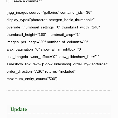
Leave a comment
[ngg_images source=”galleries” container_ids=”36″
display_type=”photocrati-nextgen_basic_thumbnails”
override_thumbnail_settings=”0″ thumbnail_width=”240″
thumbnail_height=”160″ thumbnail_crop=”1″
images_per_page=”20″ number_of_columns=”0″
ajax_pagination=”0″ show_all_in_lightbox=”0″
use_imagebrowser_effect=”0″ show_slideshow_link=”1″
slideshow_link_text=”[Show slideshow]” order_by=”sortorder”
order_direction=”ASC” returns=”included”
maximum_entity_count=”500″]
Update