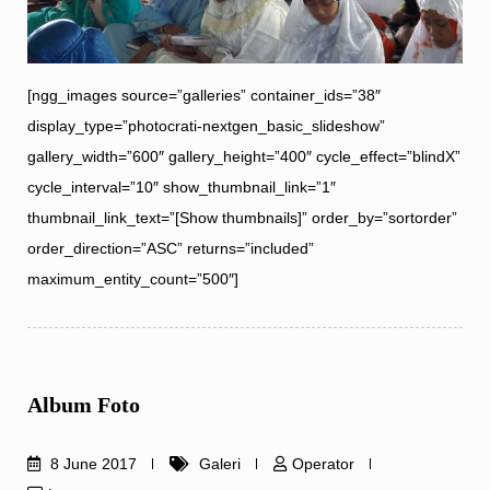
[ngg_images source=”galleries” container_ids=”38″
display_type=”photocrati-nextgen_basic_slideshow”
gallery_width=”600″ gallery_height=”400″ cycle_effect=”blindX”
cycle_interval=”10″ show_thumbnail_link=”1″
thumbnail_link_text=”[Show thumbnails]” order_by=”sortorder”
order_direction=”ASC” returns=”included”
maximum_entity_count=”500″]
Album Foto
8 June 2017
Galeri
Operator