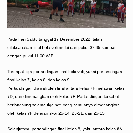
Pada hari Sabtu tanggal 17 Desember 2022, telah
dilaksanakan final bola voli mulai dari pukul 07.35 sampai
dengan pukul 11.00 WIB.
Terdapat tiga pertandingan final bola voli, yakni pertandingan
final kelas 7, kelas 8, dan kelas 9.
Pertandingan diawali oleh final antara kelas 7F melawan kelas
7D, dan dimenangkan oleh kelas 7F. Pertandingan tersebut
berlangsung selama tiga set, yang semuanya dimenangkan
oleh kelas 7F dengan skor 25-14, 25-21, dan 25-13.
Selanjutnya, pertandingan final kelas 8, yaitu antara kelas 8A