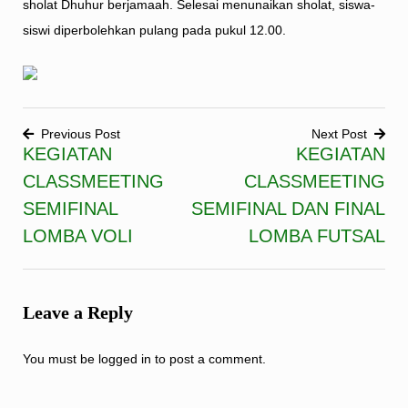
sholat Dhuhur berjamaah. Selesai menunaikan sholat, siswa-
siswi diperbolehkan pulang pada pukul 12.00.
Previous Post
Next Post
KEGIATAN
KEGIATAN
Post
CLASSMEETING
CLASSMEETING
navigation
SEMIFINAL
SEMIFINAL DAN FINAL
LOMBA VOLI
LOMBA FUTSAL
Leave a Reply
You must be
logged in
to post a comment.