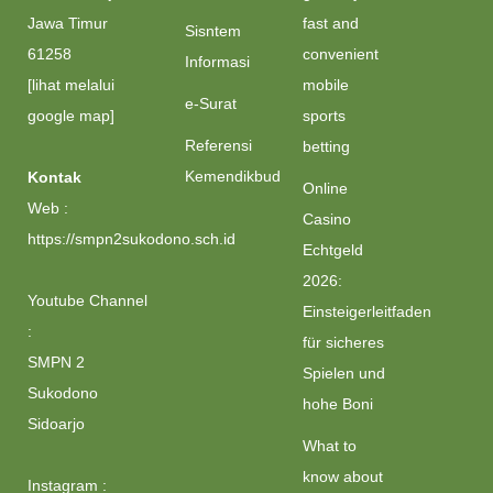
Jawa Timur
fast and
Sisntem
61258
convenient
Informasi
[lihat melalui
mobile
e-Surat
google map]
sports
Referensi
betting
Kemendikbud
Kontak
Online
Web :
Casino
https://smpn2sukodono.sch.id
Echtgeld
2026:
Youtube Channel
Einsteigerleitfaden
:
für sicheres
SMPN 2
Spielen und
Sukodono
hohe Boni
Sidoarjo
What to
know about
Instagram :