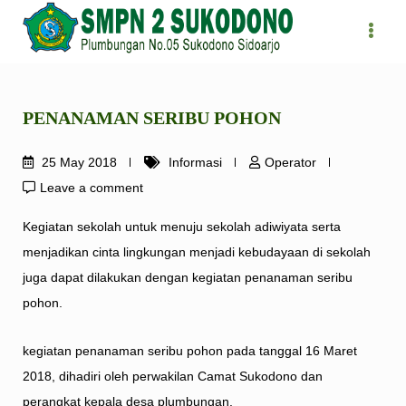
Skip
to
content
PENANAMAN SERIBU POHON
25 May 2018
Informasi
Operator
Leave a comment
Kegiatan sekolah untuk menuju sekolah adiwiyata serta
menjadikan cinta lingkungan menjadi kebudayaan di sekolah
juga dapat dilakukan dengan kegiatan penanaman seribu
pohon.
kegiatan penanaman seribu pohon pada tanggal 16 Maret
2018, dihadiri oleh perwakilan Camat Sukodono dan
perangkat kepala desa plumbungan.