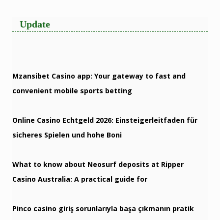
Update
Mzansibet Casino app: Your gateway to fast and
convenient mobile sports betting
Online Casino Echtgeld 2026: Einsteigerleitfaden für
sicheres Spielen und hohe Boni
What to know about Neosurf deposits at Ripper
Casino Australia: A practical guide for
Pinco casino giriş sorunlarıyla başa çıkmanın pratik