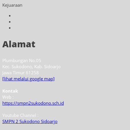
Kejuaraan
Alamat
Plumbungan No.05
Kec. Sukodono, Kab. Sidoarjo
Jawa Timur 61258
[lihat melalui google map]
Kontak
Web :
https://smpn2sukodono.sch.id
Youtube Channel :
SMPN 2 Sukodono Sidoarjo